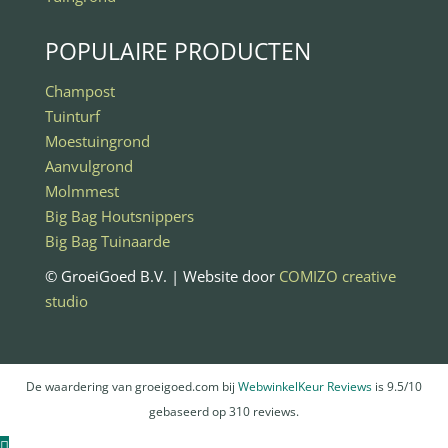
POPULAIRE PRODUCTEN
Champost
Tuinturf
Moestuingrond
Aanvulgrond
Molmmest
Big Bag Houtsnippers
Big Bag Tuinaarde
© GroeiGoed B.V. | Website door
COMIZO creative
studio
De waardering van groeigoed.com bij
WebwinkelKeur Reviews
is 9.5/10
gebaseerd op 310 reviews.