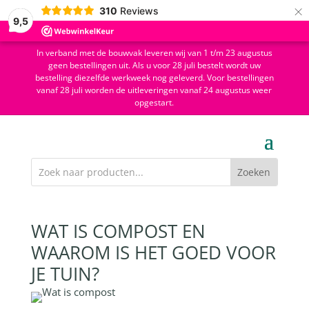
×
310
Reviews
9,5
In verband met de bouwvak leveren wij van 1 t/m 23 augustus
geen bestellingen uit. Als u voor 28 juli bestelt wordt uw
bestelling diezelfde werkweek nog geleverd. Voor bestellingen
vanaf 28 juli worden de uitleveringen vanaf 24 augustus weer
opgestart.
WAT IS COMPOST EN
WAAROM IS HET GOED VOOR
JE TUIN?